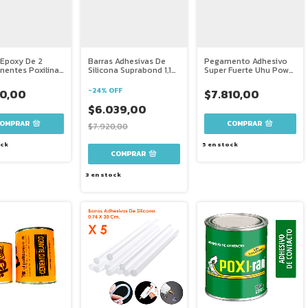
 Epoxy De 2
Barras Adhesivas De
Pegamento Adhesivo
entes Poxilina
Silicona Suprabond 1,12
Super Fuerte Uhu Power
utos 70 G
X 10 Cm
50 Ml
-
24
%
OFF
30,00
$7.810,00
$6.039,00
$7.920,00
ck
5
en stock
3
en stock