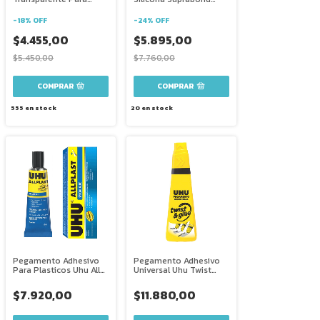
Todo Material
0,74 X 10 Cm
-
18
%
OFF
-
24
%
OFF
$4.455,00
$5.895,00
$5.450,00
$7.760,00
COMPRAR
555
en stock
20
en stock
Pegamento Adhesivo
Pegamento Adhesivo
Para Plasticos Uhu All
Universal Uhu Twist
Plast 33 Ml
Glue 90 Ml
$7.920,00
$11.880,00