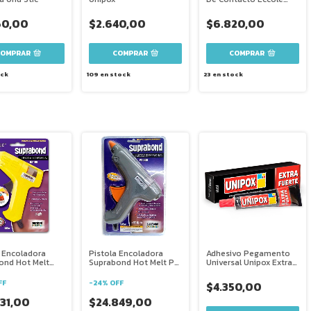
Pomo 9 Grs
60,00
$2.640,00
$6.820,00
COMPRAR
COMPRAR
ck
109
en stock
23
en stock
a Encoladora
Pistola Encoladora
Adhesivo Pegamento
ond Hot Melt
Suprabond Hot Melt Px
Universal Unipox Extra
 Silicona
300 Silicona
Fuerte 25 Ml
FF
-
24
%
OFF
$4.350,00
731,00
$24.849,00