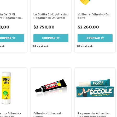
ta Gel 3 Ml.
La Gotita 2 Ml. Adhesivo
Volibarra Adhesivo En
vo Pegamento
Pegamento Universal
Barra
al
10,00
$2.750,00
$2.260,00
COMPRAR
ock
137
en stock
135
en stock
nto Adhesivo
Adhesivo Universal
Pegamento Adhesivo
a Uhu Stic
Unipox
De Contacto Eccole