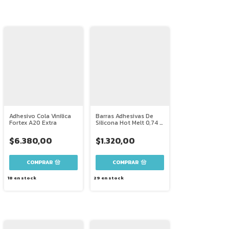
Adhesivo Cola Vinilica
Barras Adhesivas De
Fortex A20 Extra
Silicona Hot Melt 0,74 X
30 Cm X 1 Unidad
$6.380,00
$1.320,00
COMPRAR
18
en stock
29
en stock