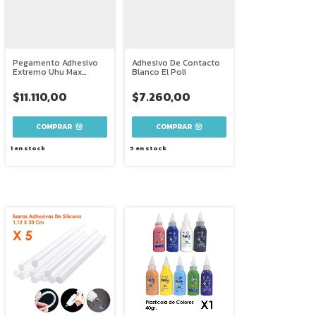
Pegamento Adhesivo
Adhesivo De Contacto
Extremo Uhu Max
Blanco El Poli
Repair 8 G
$11.110,00
$7.260,00
COMPRAR
1
en stock
5
en stock