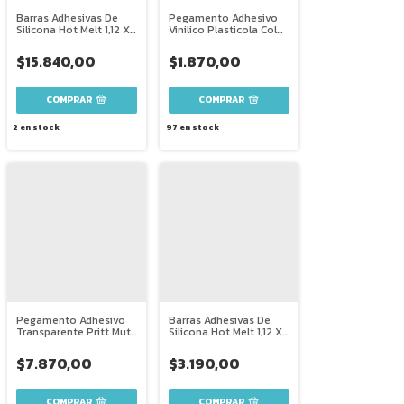
Barras Adhesivas De
Pegamento Adhesivo
Silicona Hot Melt 1,12 X
Vinilico Plasticola Color
30 Cm X 5 Unidad
40 Gr X 1
$15.840,00
$1.870,00
2
en stock
97
en stock
Pegamento Adhesivo
Barras Adhesivas De
Transparente Pritt Muti
Silicona Hot Melt 1,12 X
Fix 215g
30 Cm X 1 Unidad
$7.870,00
$3.190,00