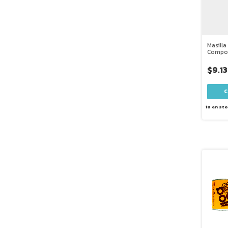
Masilla
Compon
10 min
$9.1
18
en sto