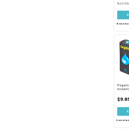
$22.110
9
en sto
Pegame
Instan
10 Ml
$9.8
3
en sto