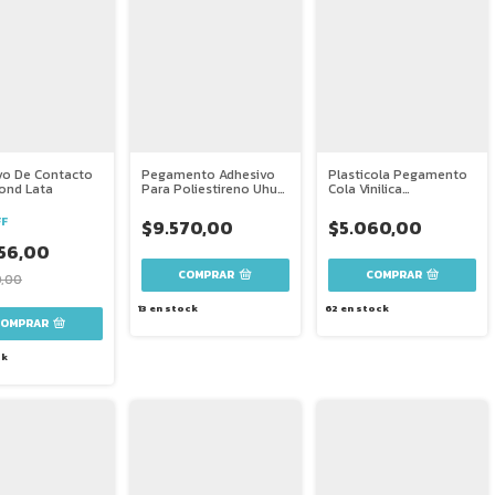
vo De Contacto
Pegamento Adhesivo
Plasticola Pegamento
ond Lata
Para Poliestireno Uhu
Cola Vinilica
Por 50 Ml
Transparente
FF
$9.570,00
$5.060,00
256,00
COMPRAR
0,00
13
en stock
62
en stock
COMPRAR
ck