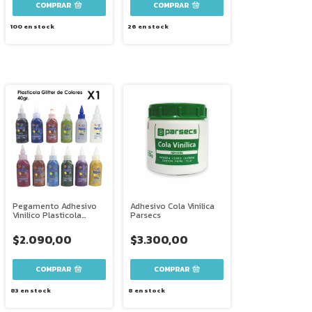
100
en stock
26
en stock
Pegamento Adhesivo
Adhesivo Cola Vinilica
Vinilico Plasticola
Parsecs
Glitter 40g. X 1
$2.090,00
$3.300,00
COMPRAR
83
en stock
8
en stock