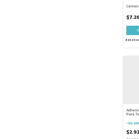
Cement
$7.2
4
en sto
Adhesi
Para Te
40 Ml
-
5
%
OF
$2.9