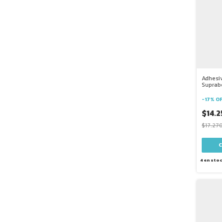
Adhesi
Suprab
-
17
%
O
$14.
$17.27
4
en sto