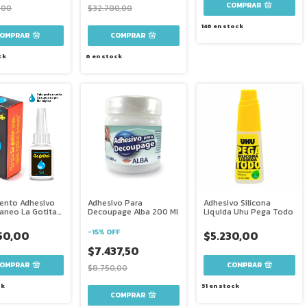
,00
$32.780,00
146
en stock
ck
6
en stock
nto Adhesivo
Adhesivo Para
Adhesivo Silicona
taneo La Gotita
Decoupage Alba 200 Ml
Liquida Uhu Pega Todo
-
15
%
OFF
50,00
$5.230,00
$7.437,50
COMPRAR
$8.750,00
ck
51
en stock