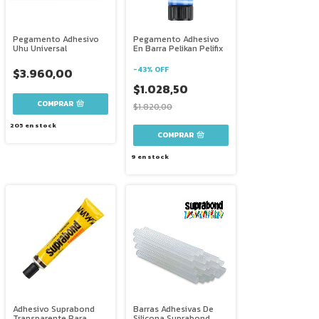
Pegamento Adhesivo
Pegamento Adhesivo
Uhu Universal
En Barra Pelikan Pelifix
-
43
%
OFF
$3.960,00
$1.028,50
COMPRAR
$1.820,00
205
en stock
COMPRAR
9
en stock
Adhesivo Suprabond
Barras Adhesivas De
Transparente Para
Silicona Suprabond