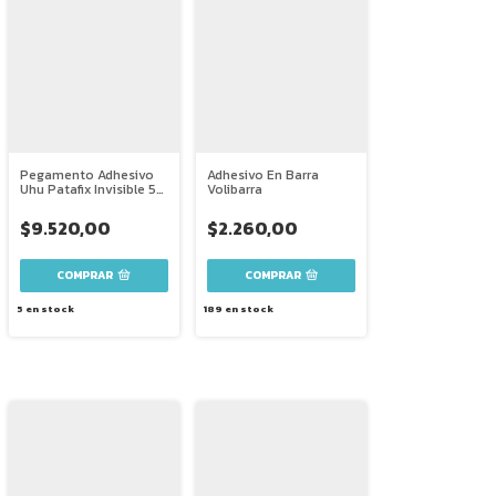
Pegamento Adhesivo
Adhesivo En Barra
Uhu Patafix Invisible 56
Volibarra
Pastillas
$9.520,00
$2.260,00
COMPRAR
5
en stock
189
en stock