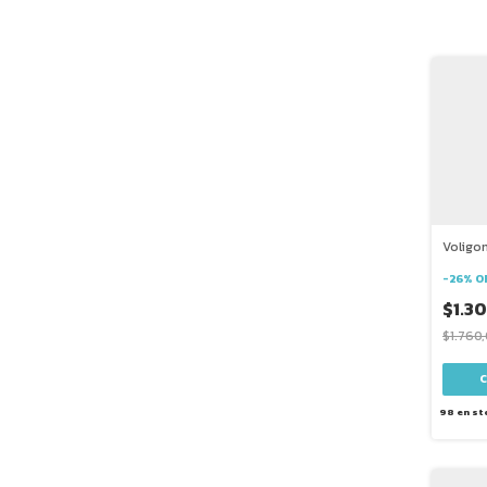
Voligo
-
26
%
O
$1.3
$1.760
98
en st