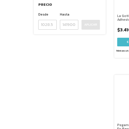
PRECIO
Desde
Hasta
La Goti
Adhesi
Univers
APLICAR
$3.4
104
en st
Pegame
En Barr