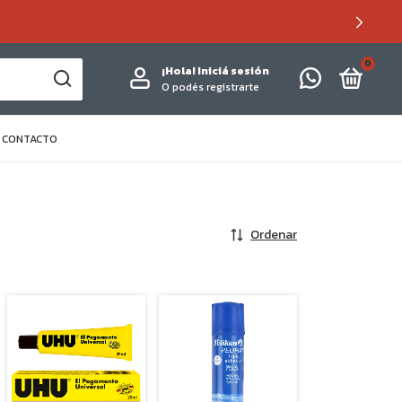
0
¡Hola!
Iniciá sesión
O podés registrarte
CONTACTO
Ordenar