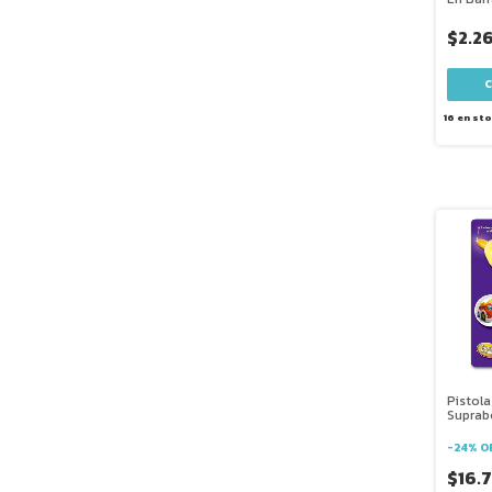
$2.2
16
en sto
Pistol
Suprab
Phx 100
-
24
%
O
$16.