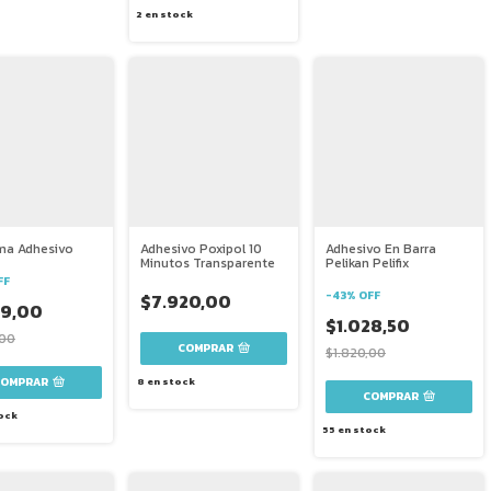
2
en stock
ma Adhesivo
Adhesivo Poxipol 10
Adhesivo En Barra
Minutos Transparente
Pelikan Pelifix
FF
-
43
%
OFF
$7.920,00
09,00
$1.028,50
,00
COMPRAR
$1.820,00
COMPRAR
8
en stock
COMPRAR
ock
55
en stock