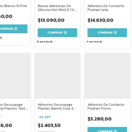
o Blanco El Poli
Barras Adhesivas De
Adhesivo De Contacto
Silicona Hot Melt 0,74 X
Poxiran Lata
30 Cm X 5 Unidad
60,00
$13.090,00
$14.630,00
COMPRAR
COMPRAR
ck
8
en stock
7
en stock
vo Decoupage
Adhesivo Decoupage
Adhesivo De Contacto
la Plantec Textil
Plantec Barniz Cola 40
Poxiran Pomo
Ml
F
-
5
%
OFF
$5.280,00
26,00
$2.403,50
COMPRAR