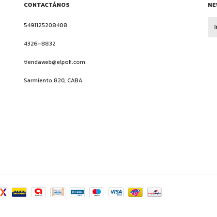
CONTACTÁNOS
NE
5491125208408
4326-8832
tiendaweb@elpoli.com
Sarmiento 820, CABA