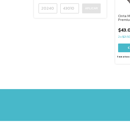
APLICAR
Cinta M
Premiu
$43.
2
x
$21.5
1
en stoc