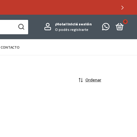
0
¡Hola!
Iniciá sesión
O podés registrarte
CONTACTO
Ordenar