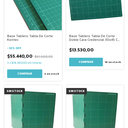
Base Tablero Tabla De Corte
Base Tablero Tabla De Corte
Kontec
Doble Cara Credencial 30x45 Cm
Verde Oscuro
-
10
%
OFF
$13.530,00
$55.440,00
$61.600,00
18
en stock
3
x
$18.480,00
sin interés
COMPRAR
3
en stock
SIN STOCK
SIN STOCK