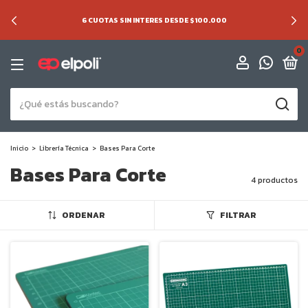
6 CUOTAS SIN INTERES DESDE $100.000
0
Inicio
>
Librería Técnica
>
Bases Para Corte
Bases Para Corte
4 productos
ORDENAR
FILTRAR