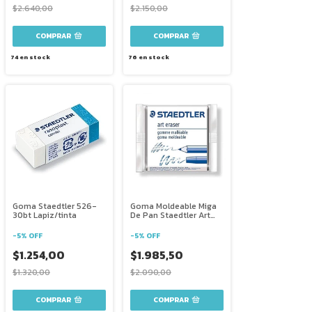
$2.640,00
$2.150,00
74
en stock
76
en stock
Goma Staedtler 526-
Goma Moldeable Miga
30bt Lapiz/tinta
De Pan Staedtler Art
Eraser
-
5
%
OFF
-
5
%
OFF
$1.254,00
$1.985,50
$1.320,00
$2.090,00