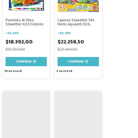
Pasteles Al Oleo
Lapices Staedtler 144
Staedtler X24 Colores
Noris Aquarell X24
Colores + Pincel
-
5
%
OFF
-
5
%
OFF
$18.392,00
$22.258,50
$19.360,00
$23.430,00
10
en stock
2
en stock