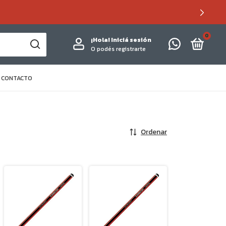
0
¡Hola!
Iniciá sesión
O podés registrarte
CONTACTO
Ordenar