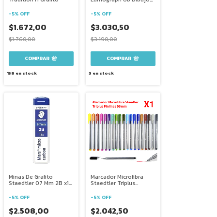
Artistico Y Tecnico
-
5
%
OFF
-
5
%
OFF
$1.672,00
$3.030,50
$1.760,00
$3.190,00
138
en stock
3
en stock
Minas De Grafito
Marcador Microfibra
Staedtler 07 Mm 2B x12
Staedtler Triplus
Unidades
Finlines 03mm X1
-
5
%
OFF
-
5
%
OFF
$2.508,00
$2.042,50