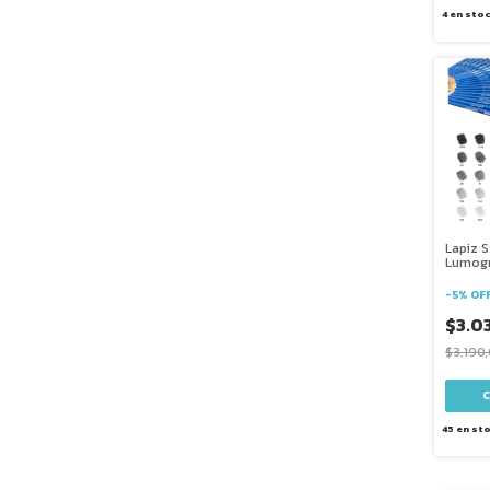
4
en sto
Lapiz S
Lumogr
-
5
%
OF
$3.0
$3.190
45
en st