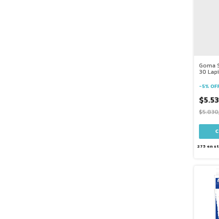
Goma S
30 Lap
X5
-
5
%
OF
$5.5
$5.830
275
en s