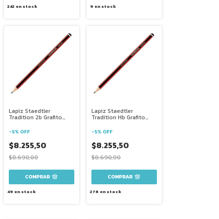
242
en stock
9
en stock
Lapiz Staedtler
Lapiz Staedtler
Tradition 2b Grafito
Tradition Hb Grafito
Pack X5
Pack X5
-
5
%
OFF
-
5
%
OFF
$8.255,50
$8.255,50
$8.690,00
$8.690,00
49
en stock
276
en stock