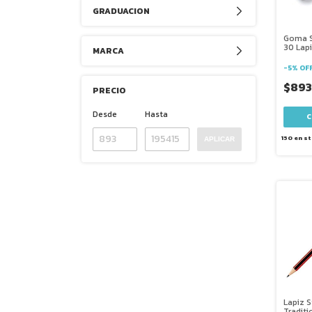
GRADUACION
Goma S
30 Lap
MARCA
-
5
%
OF
$89
PRECIO
Desde
Hasta
150
en s
APLICAR
Lapiz S
Traditi