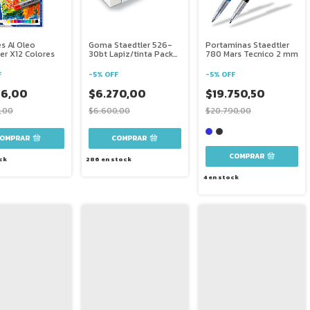
s Al Oleo
Goma Staedtler 526-
Portaminas Staedtler
er X12 Colores
30bt Lapiz/tinta Pack
780 Mars Tecnico 2 mm
X5
F
-
5
%
OFF
-
5
%
OFF
96,00
$6.270,00
$19.750,50
,00
$6.600,00
$20.790,00
COMPRAR
ck
286
en stock
4
en stock