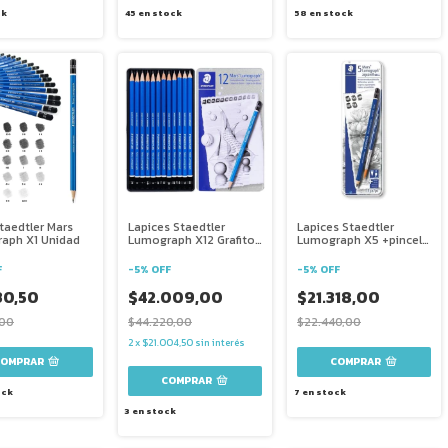
ck
45
en stock
58
en stock
taedtler Mars
Lapices Staedtler
Lapices Staedtler
aph X1 Unidad
Lumograph X12 Grafito
Lumograph X5 +pincel
Graduacion 8b A 2h
Grafito De Graduacion
F
-
5
%
OFF
-
5
%
OFF
30,50
$42.009,00
$21.318,00
,00
$44.220,00
$22.440,00
2
x
$21.004,50
sin interés
COMPRAR
ock
7
en stock
3
en stock