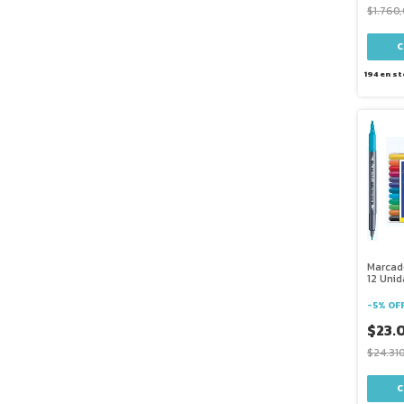
$1.760
194
en st
Marcad
12 Uni
Pincel 
-
5
%
OF
$23.
$24.31