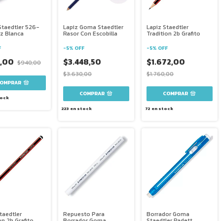
taedtler 526-
Lapiz Goma Staedtler
Lapiz Staedtler
iz Blanca
Rasor Con Escobilla
Tradition 2b Grafito
F
-
5
%
OFF
-
5
%
OFF
3,00
$3.448,50
$1.672,00
$940,00
$3.630,00
$1.760,00
tock
223
en stock
72
en stock
taedtler
Repuesto Para
Borrador Goma
on 2h Grafito
Borrador Goma
Staedtler Radett