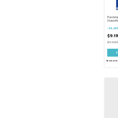
Pastele
Staedtl
-
5
%
OF
$9.1
$9.680
12
en sto