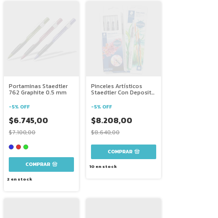
Portaminas Staedtler
Pinceles Artísticos
762 Graphite 0.5 mm
Staedtler Con Deposito
Waterbrush
-
5
%
OFF
-
5
%
OFF
$6.745,00
$8.208,00
$7.100,00
$8.640,00
COMPRAR
COMPRAR
10
en stock
2
en stock