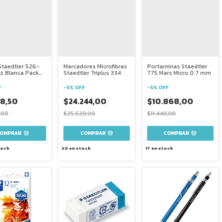
taedtler 526-
Marcadores Microfibras
Portaminas Staedtler
iz Blanca Pack
Staedtler Triplus 334
775 Mars Micro 0.7 mm
F
-
5
%
OFF
-
5
%
OFF
38,50
$24.244,00
$10.868,00
,00
$25.520,00
$11.440,00
COMPRAR
tock
20
en stock
17
en stock