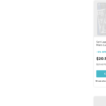
Set Lap
Mars L
X6 Uni
-
5
%
OF
$20.
$21.67
15
en sto