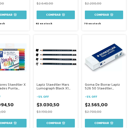
,00
$2.640,00
$2.200,00
ock
62
en stock
70
en stock
ores Staedtler X
Lapiz Staedtler Mars
Goma De Borrar Lapiz
dades Punta
Lumograph Black X1
526 50 Staedtler
Doble
Unidad
Blanca
F
-
5
%
OFF
-
5
%
OFF
094,50
$3.030,50
$2.565,00
0,00
$3.190,00
$2.700,00
COMPRAR