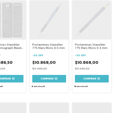
ices Staedtler
Portaminas Staedtler
Portaminas Staedtler
umograph Black
775 Mars Micro 0.5 mm
775 Mars Micro 0.3 mm
dades
F
-
5
%
OFF
-
5
%
OFF
586,50
$10.868,00
$10.868,00
0,00
$11.440,00
$11.440,00
ck
8
en stock
14
en stock