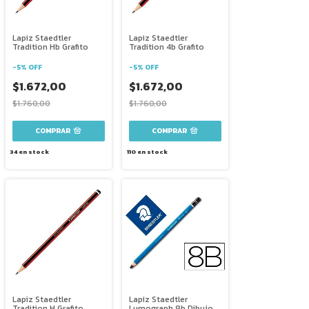
Lapiz Staedtler
Lapiz Staedtler
Tradition Hb Grafito
Tradition 4b Grafito
-
5
%
OFF
-
5
%
OFF
$1.672,00
$1.672,00
$1.760,00
$1.760,00
34
en stock
110
en stock
Lapiz Staedtler
Lapiz Staedtler
Tradition H Grafito
Lumograph 8b Dibujo