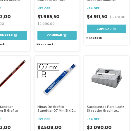
Staedtler Radett
Portagoma
Portagoma
F
-
5
%
OFF
-
5
%
OFF
72,00
$1.985,50
$4.911,50
$5.170,00
,00
$2.090,00
41
en stock
ock
39
en stock
taedtler
Minas De Grafito
Sacapuntas Para Lapiz
on B Grafito
Staedtler 07 Mm B x12
Staedtler Graphite
Unidades
Metal
F
-
5
%
OFF
-
5
%
OFF
72,00
$2.508,00
$2.090,00