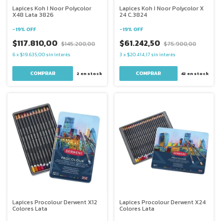
Lapices Koh I Noor Polycolor
Lapices Koh I Noor Polycolor X
X48 Lata 3826
24 C.3824
-
19
%
OFF
-
19
%
OFF
$117.810,00
$61.242,50
$145.200,00
$75.900,00
6
x
$19.635,00
sin interés
3
x
$20.414,17
sin interés
2
en stock
42
en stock
Lapices Procolour Derwent X12
Lapices Procolour Derwent X24
Colores Lata
Colores Lata