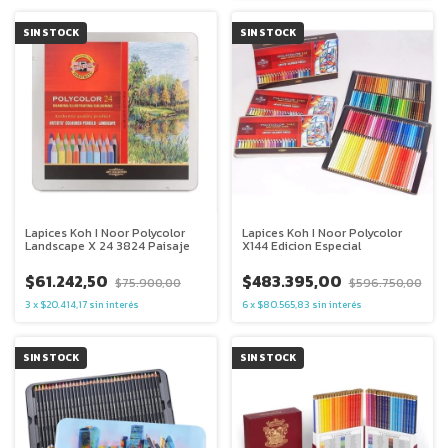
SIN STOCK
SIN STOCK
Lapices Koh I Noor Polycolor
Lapices Koh I Noor Polycolor
Landscape X 24 3824 Paisaje
X144 Edicion Especial
$61.242,50
$483.395,00
$75.900,00
$596.750,00
3
x
$20.414,17
sin interés
6
x
$80.565,83
sin interés
SIN STOCK
SIN STOCK