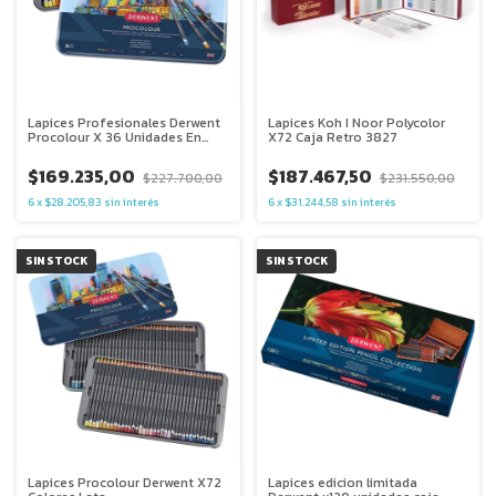
Lapices Profesionales Derwent
Lapices Koh I Noor Polycolor
Procolour X 36 Unidades En
X72 Caja Retro 3827
Lata
$169.235,00
$187.467,50
$227.700,00
$231.550,00
6
x
$28.205,83
sin interés
6
x
$31.244,58
sin interés
SIN STOCK
SIN STOCK
Lapices Procolour Derwent X72
Lapices edicion limitada