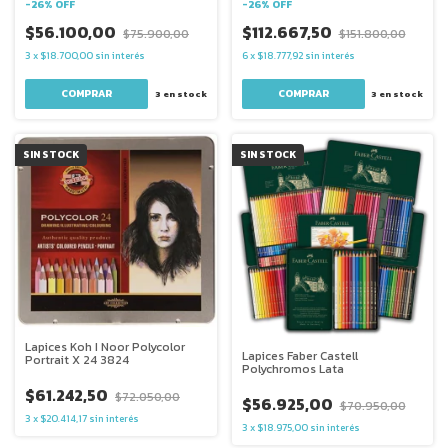
-
26
%
OFF
-
26
%
OFF
$56.100,00
$112.667,50
$75.900,00
$151.800,00
3
x
$18.700,00
sin interés
6
x
$18.777,92
sin interés
3
en stock
3
en stock
SIN STOCK
SIN STOCK
Lapices Koh I Noor Polycolor
Lapices Faber Castell
Portrait X 24 3824
Polychromos Lata
$61.242,50
$72.050,00
$56.925,00
$70.950,00
3
x
$20.414,17
sin interés
3
x
$18.975,00
sin interés