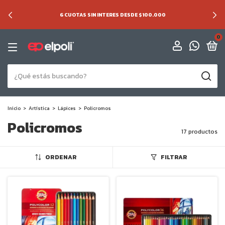
6 CUOTAS SIN INTERES DESDE $100.000
0
Inicio
>
Artística
>
Lápices
>
Policromos
Policromos
17 productos
ORDENAR
FILTRAR