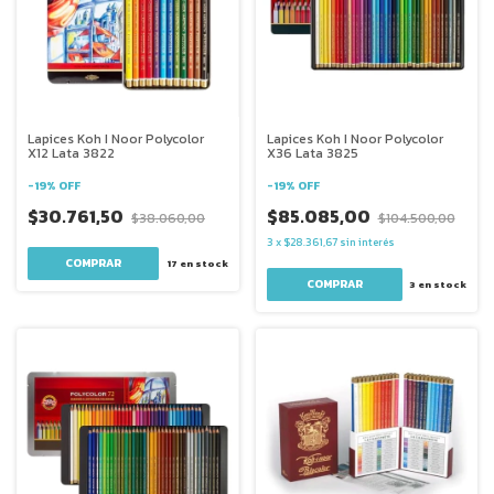
Lapices Koh I Noor Polycolor
Lapices Koh I Noor Polycolor
X12 Lata 3822
X36 Lata 3825
-
19
%
OFF
-
19
%
OFF
$30.761,50
$85.085,00
$38.060,00
$104.500,00
3
x
$28.361,67
sin interés
17
en stock
3
en stock