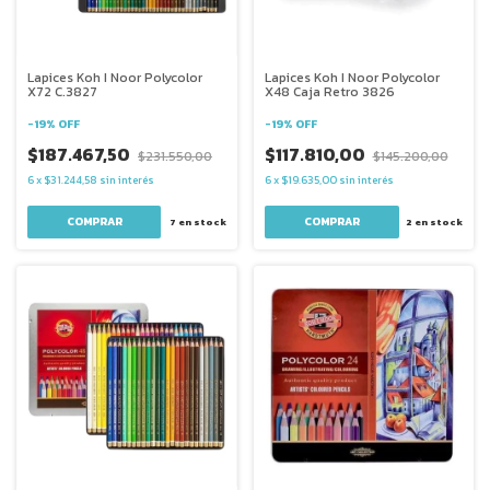
Lapices Koh I Noor Polycolor
Lapices Koh I Noor Polycolor
X72 C.3827
X48 Caja Retro 3826
-
19
%
OFF
-
19
%
OFF
$187.467,50
$117.810,00
$231.550,00
$145.200,00
6
x
$31.244,58
sin interés
6
x
$19.635,00
sin interés
7
en stock
2
en stock