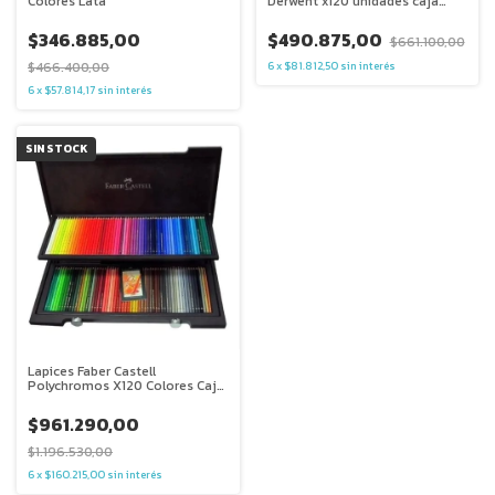
Colores Lata
Derwent x120 unidades caja
madera
$346.885,00
$490.875,00
$661.100,00
$466.400,00
6
x
$81.812,50
sin interés
6
x
$57.814,17
sin interés
SIN STOCK
Lapices Faber Castell
Polychromos X120 Colores Caja
De Madera
$961.290,00
$1.196.530,00
6
x
$160.215,00
sin interés