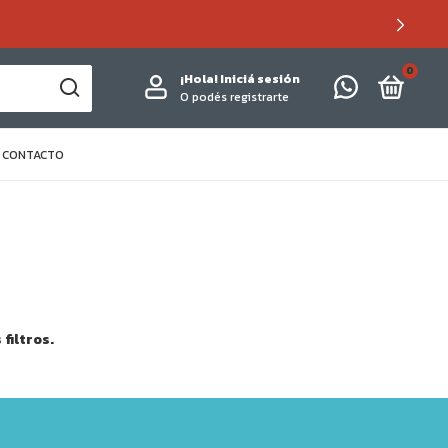
0
¡Hola!
Iniciá sesión
O podés registrarte
CONTACTO
filtros.